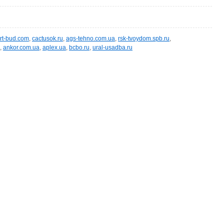
rt-bud.com
,
cactusok.ru
,
ags-tehno.com.ua
,
rsk-tvoydom.spb.ru
,
,
ankor.com.ua
,
aplex.ua
,
bcbo.ru
,
ural-usadba.ru