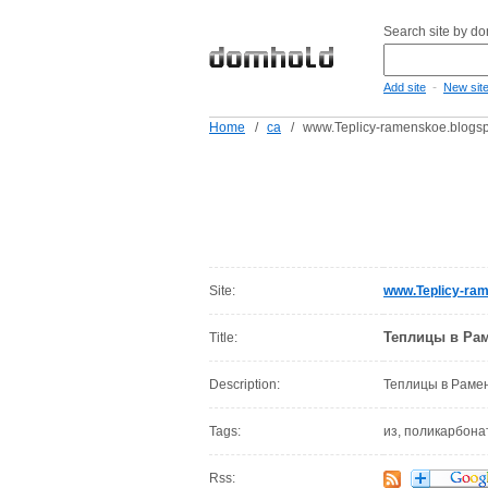
Search site by d
-
Add site
New sit
Home
/
ca
/
www.Teplicy-ramenskoe.blogsp
Site:
www.Teplicy-ram
Теплицы в Рам
Title:
Description:
Теплицы в Рамен
Tags:
из, поликарбона
Rss: