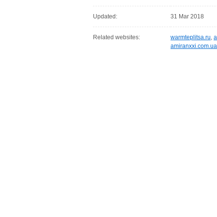
Updated:
31 Mar 2018
Related websites:
warmteplitsa.ru
,
a
amiranxxi.com.ua