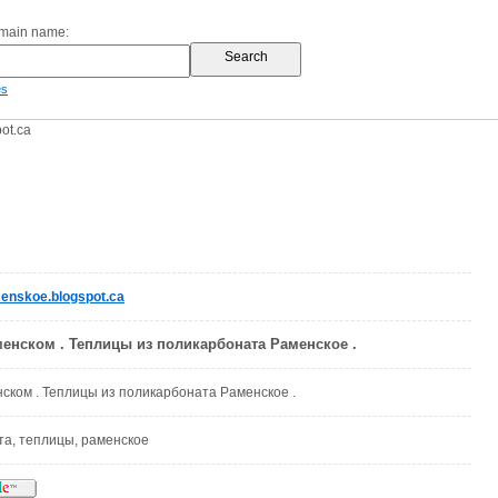
omain name:
es
ot.ca
enskoe.blogspot.ca
енском . Теплицы из поликарбоната Раменское .
ском . Теплицы из поликарбоната Раменское .
та, теплицы, раменское