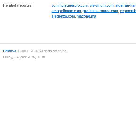
Related websites:
communiquerpro.com
,
via-vinum.com
,
algerian-han
acropolimmo.com
,
pro-immo-maroc.com
,
cepmontb
elegenza.com
,
mazone.ma
Domhold
© 2009 - 2026. All rights reserved.
Friday, 7 August 2026, 02:38