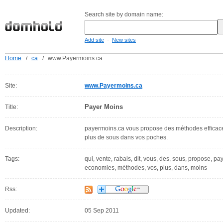
Search site by domain name:
-
Add site
New sites
Home
/
ca
/
www.Payermoins.ca
Site:
www.Payermoins.ca
Payer Moins
Title:
Description:
payermoins.ca vous propose des méthodes efficaces
plus de sous dans vos poches.
Tags:
qui, vente, rabais, dit, vous, des, sous, propose, pa
economies, méthodes, vos, plus, dans, moins
Rss:
Updated:
05 Sep 2011